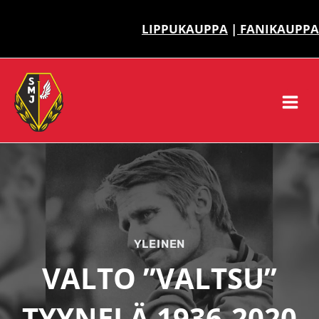
Siirry
sisältöön
LIPPUKAUPPA
|
FANIKAUPPA
YLEINEN
VALTO ”VALTSU”
TYYNELÄ 1936-2020