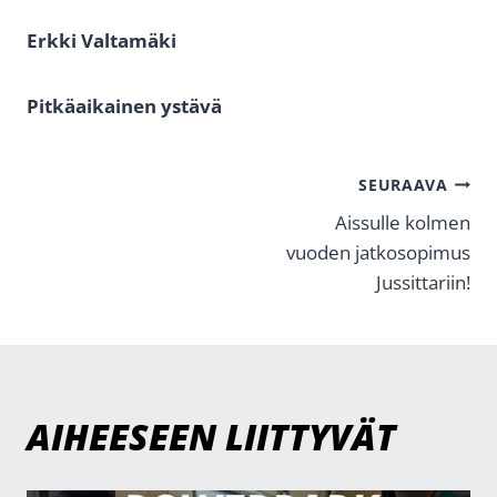
Erkki Valtamäki
Pitkäaikainen ystävä
ARTIKKELIEN
SEURAAVA
Aissulle kolmen
SELAUS
vuoden jatkosopimus
Jussittariin!
AIHEESEEN LIITTYVÄT