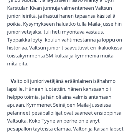
Karstulan Kivan junnuja valmentaneen Valtsun
juniorileiriltä, ja ihastui hänen tapaansa käsitellä
poikia. Kysymykseen haluatko tulla Maila-Jusseihin
juniorivetäjäksi, tuli heti myöntävä vastaus.
Työpaikka löytyi koulun vahtimestarina ja loppu on
historiaa. Valtsun juniorit saavuttivat eri ikäluokissa
toistakymmentä SM-kultaa ja kymmeniä muita
mitaleita.
V
alto oli juniorivetäjänä eräänlainen isähahmo
lapsille. Häneen luotettiin, hänen kanssaan oli
helppo toimia, ja hän oli aina valmis antamaan
apuaan. Kymmenet Seinäjoen Maila-Jusseissa
pelanneet pesäpalloilijat ovat saaneet ensioppinsa
Valtsulta. Koko Tyynelän perhe on elänyt
pesäpallon täyteistä elämää. Valton ja Kaisan lapset