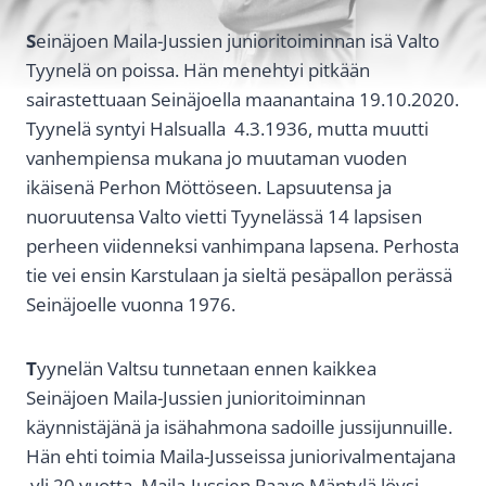
S
einäjoen Maila-Jussien junioritoiminnan isä Valto
Tyynelä on poissa. Hän menehtyi pitkään
sairastettuaan Seinäjoella maanantaina 19.10.2020.
Tyynelä syntyi Halsualla 4.3.1936, mutta muutti
vanhempiensa mukana jo muutaman vuoden
ikäisenä Perhon Möttöseen. Lapsuutensa ja
nuoruutensa Valto vietti Tyynelässä 14 lapsisen
perheen viidenneksi vanhimpana lapsena. Perhosta
tie vei ensin Karstulaan ja sieltä pesäpallon perässä
Seinäjoelle vuonna 1976.
T
yynelän Valtsu tunnetaan ennen kaikkea
Seinäjoen Maila-Jussien junioritoiminnan
käynnistäjänä ja isähahmona sadoille jussijunnuille.
Hän ehti toimia Maila-Jusseissa juniorivalmentajana
yli 20 vuotta. Maila-Jussien Paavo Mäntylä löysi