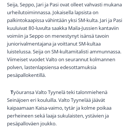
Seija, Seppo, Jari ja Pasi ovat olleet vahvasti mukana
urheilutoiminnassa. Jokaisella lapsista on
palkintokaapissa vähintään yksi SM-kulta. Jari ja Pasi
kuuluivat 80-luvulta saakka Maila-Jussien kantaviin
voimiin ja Seppo on menestynyt isänsä tavoin
juniorivalmentajana ja voittanut SM-kultaa
luistelussa. Seija on SM-kultamitalisti ammunnassa.
Viimeiset vuodet Valto on seurannut kolmannen
polven, lastenlapsiensa edesottamuksia
pesäpallokentillä.
T
yöuransa Valto Tyynelä teki talonmiehenä
Seinäjoen eri kouluilla. Valto Tyynelää jäävät
kaipaamaan Kaisa-vaimo, tytär ja kolme poikaa
perheineen sekä laaja sukulaisten, ystävien ja
pesäpalloväen joukko.