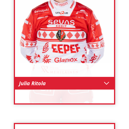
Julia Ritola