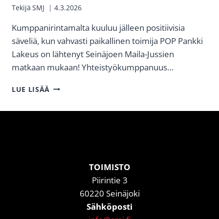
Tekijä
SMJ
4.3.2026
Kumppanirintamalta kuuluu jälleen positiivisia
säveliä, kun vahvasti paikallinen toimija POP Pankki
Lakeus on lähtenyt Seinäjoen Maila-Jussien
matkaan mukaan! Yhteistyökumppanuus…
POP
LUE LISÄÄ
PANKKI
LAKEUS
TUKEMAAN
SMJ:N
MYLIFE-
RAHASTOA!
TOIMISTO
Piirintie 3
60220 Seinäjoki
Sähköposti