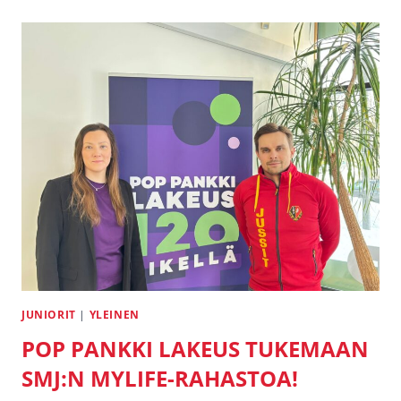
JUNIORIT
|
YLEINEN
POP PANKKI LAKEUS TUKEMAAN
SMJ:N MYLIFE-RAHASTOA!