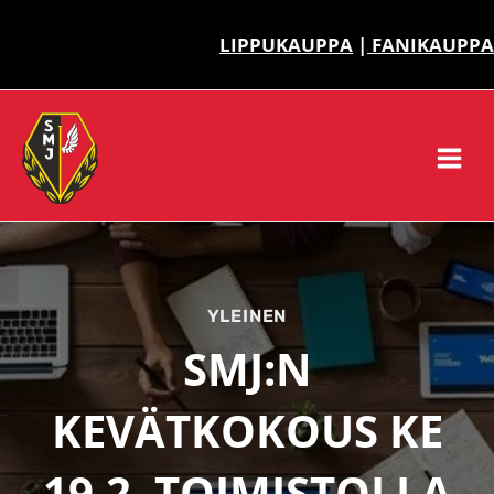
Siirry
sisältöön
LIPPUKAUPPA
|
FANIKAUPPA
YLEINEN
SMJ:N
KEVÄTKOKOUS KE
19.2. TOIMISTOLLA