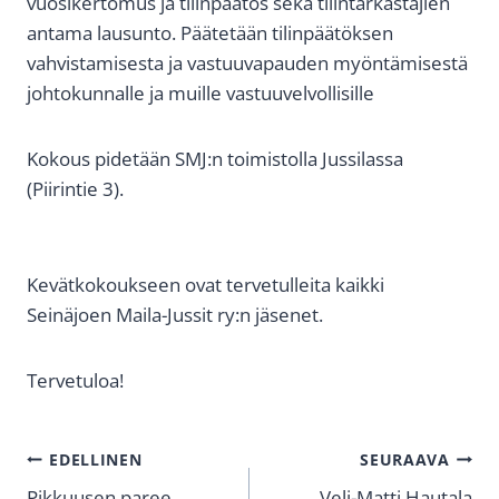
vuosikertomus ja tilinpäätös sekä tilintarkastajien
antama lausunto. Päätetään tilinpäätöksen
vahvistamisesta ja vastuuvapauden myöntämisestä
johtokunnalle ja muille vastuuvelvollisille
Kokous pidetään SMJ:n toimistolla Jussilassa
(Piirintie 3).
Kevätkokoukseen ovat tervetulleita kaikki
Seinäjoen Maila-Jussit ry:n jäsenet.
Tervetuloa!
ARTIKKELIEN
EDELLINEN
SEURAAVA
Pikkuusen paree
Veli-Matti Hautala